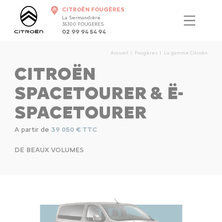
CITROËN FOUGÈRES
La Sermandière
35300 FOUGERES
02 99 94 54 94
Accueil
Fougères
La gamme Citroën
CITROËN
SPACETOURER & Ë-
SPACETOURER
A partir de
39 050 € TTC
DE BEAUX VOLUMES