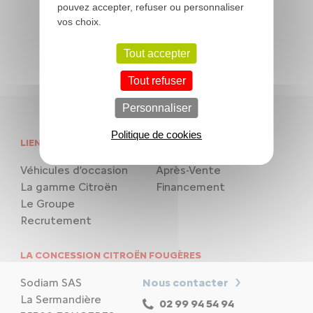
pouvez accepter, refuser ou personnaliser
Après-vente
vos choix.
Tout accepter
Tout refuser
Personnaliser
Politique de cookies
LIENS UTILES
NOS SERVICES
Véhicules d’occasion
Après-Vente
La gamme Citroën
Financement
Le Groupe
Recrutement
LA CONCESSION CITROËN FOUGÈRES
Sodiam SAS
Nous contacter
La Sermandière
02 99 94 54 94