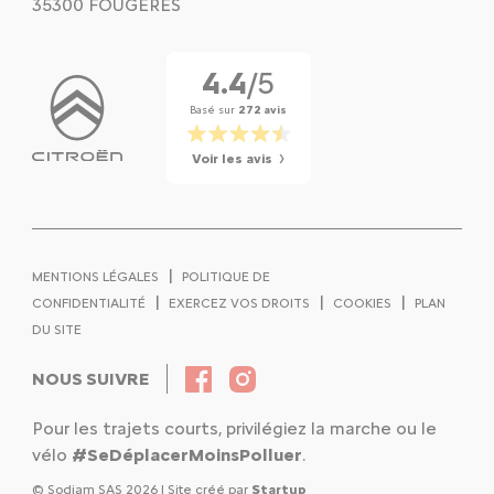
35300 FOUGERES
4.4
/5
Basé sur
272 avis
Voir les avis
|
MENTIONS LÉGALES
POLITIQUE DE
|
|
|
CONFIDENTIALITÉ
EXERCEZ VOS DROITS
COOKIES
PLAN
DU SITE
NOUS SUIVRE
Pour les trajets courts, privilégiez la marche ou le
vélo
#SeDéplacerMoinsPolluer
.
© Sodiam SAS 2026 | Site créé par
Startup