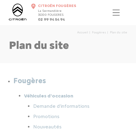
CITROËN FOUGÈRES
La Sermandière
35300 FOUGERES
02 99 94 54 94
Accueil
Fougères
Plan du site
Plan du site
Fougères
Véhicules d'occasion
Demande d'informations
Promotions
Nouveautés