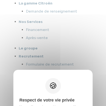
La gamme Citroën
Demande de renseignement
Nos Services
Financement
Après-vente
Le groupe
Recrutement
Formulaire de recrutement
Contact
Nous écrire
Prendre RDV à l’atelier
Respect de votre vie privée
Mentions légales