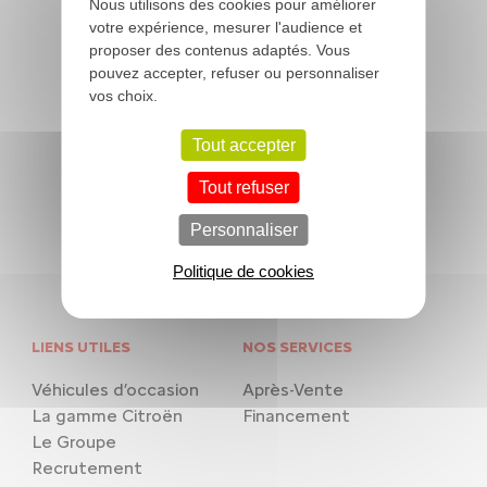
Nous utilisons des cookies pour améliorer
Plan du site
votre expérience, mesurer l'audience et
CGV
proposer des contenus adaptés. Vous
pouvez accepter, refuser ou personnaliser
Politique de confidentialité
vos choix.
Exercez vos droits
Tout accepter
Politique de cookies
Tout refuser
Personnaliser
Politique de cookies
LIENS UTILES
NOS SERVICES
Véhicules d’occasion
Après-Vente
La gamme Citroën
Financement
Le Groupe
Recrutement