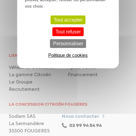
vos choix.
Tout accepter
Tout refuser
Personnaliser
Politique de cookies
LIENS UTILES
NOS SERVICES
Véhicules d’occasion
Après-Vente
La gamme Citroën
Financement
Le Groupe
Recrutement
LA CONCESSION CITROËN FOUGÈRES
Sodiam SAS
Nous contacter
La Sermandière
02 99 94 54 94
35300 FOUGERES