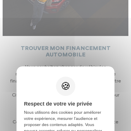
TROUVER MON FINANCEMENT
AUTOMOBILE
Vous souhaitez changer de véhicules
régulièrement, connaître quelles solutions de
financement s'offrent à vous pour l'achat de votre
véhicule ?
Citroën vous accompagne personnellement pour
trouver la solution adaptée et entièrement
Respect de votre vie privée
personnalisée à vos besoins.
Nous utilisons des cookies pour améliorer
votre expérience, mesurer l'audience et
Contactez notre service commercial pour toute
proposer des contenus adaptés. Vous
demande de renseignements.
pouvez accepter, refuser ou personnaliser