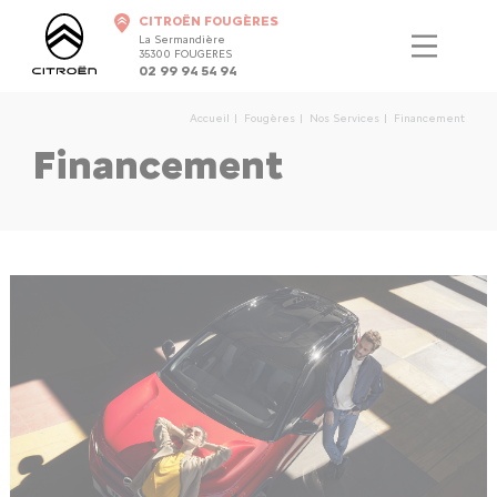
CITROËN FOUGÈRES
La Sermandière
35300 FOUGERES
02 99 94 54 94
Accueil
Fougères
Nos Services
Financement
Financement