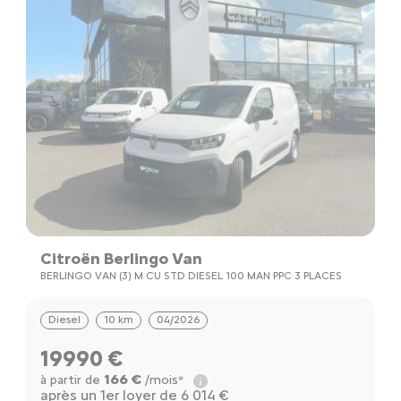
Citroën Berlingo Van
BERLINGO VAN (3) M CU STD DIESEL 100 MAN PPC 3 PLACES
Diesel
10 km
04/2026
19990 €
166 €
à partir de
/mois*
après un 1er loyer de 6 014 €