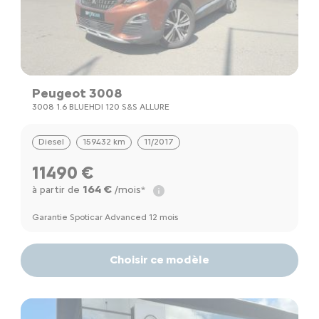
Peugeot 3008
3008 1.6 BLUEHDI 120 S&S ALLURE
Diesel
159432 km
11/2017
11490 €
164 €
à partir de
/mois*
Garantie Spoticar Advanced 12 mois
Choisir ce modèle