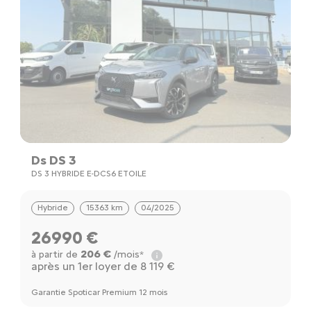
Ds DS 3
DS 3 HYBRIDE E-DCS6 ETOILE
Hybride
15363 km
04/2025
26990 €
206 €
à partir de
/mois*
après un 1er loyer de 8 119 €
Garantie Spoticar Premium 12 mois