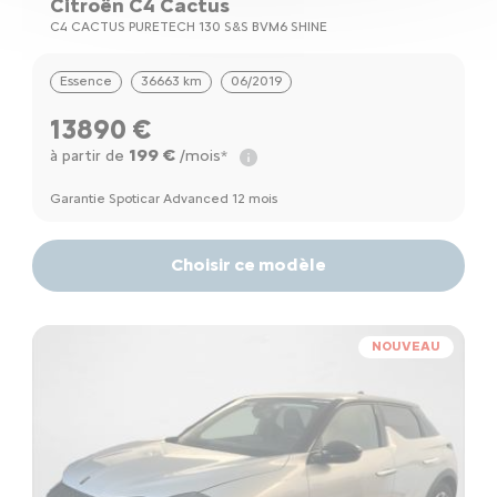
Citroën C4 Cactus
C4 CACTUS PURETECH 130 S&S BVM6 SHINE
Essence
36663 km
06/2019
13890 €
199 €
à partir de
/mois*
Garantie Spoticar Advanced 12 mois
Choisir ce modèle
NOUVEAU