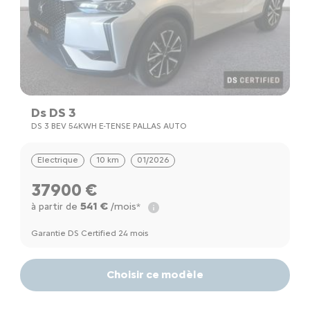
Ds DS 3
DS 3 BEV 54KWH E-TENSE PALLAS AUTO
Electrique
10 km
01/2026
37900 €
541 €
à partir de
/mois*
Garantie DS Certified 24 mois
Choisir ce modèle