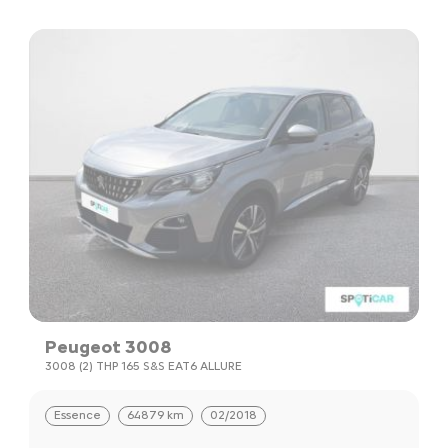
Peugeot 3008
3008 (2) THP 165 S&S EAT6 ALLURE
Essence
64879 km
02/2018