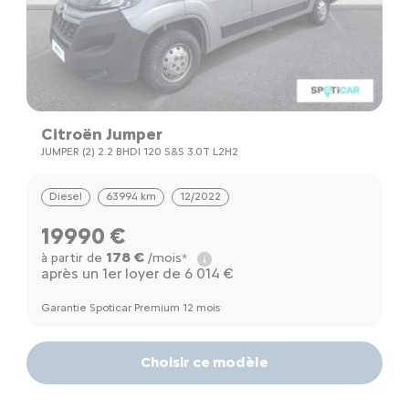
Citroën Jumper
JUMPER (2) 2.2 BHDI 120 S&S 3.0T L2H2
Diesel
63994 km
12/2022
19990 €
178 €
à partir de
/mois*
après un 1er loyer de 6 014 €
Garantie Spoticar Premium 12 mois
Choisir ce modèle