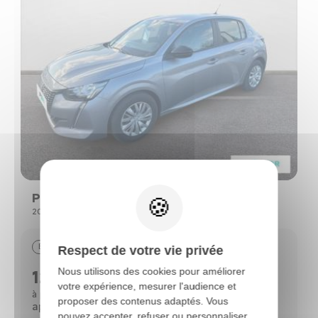
Peugeot 208
208 (2) PURETECH 75 S&S ACTIVE
Essence
29390 km
09/2022
Respect de votre vie privée
Nous utilisons des cookies pour améliorer
12690 €
votre expérience, mesurer l'audience et
112 €
à partir de
/mois*
proposer des contenus adaptés. Vous
après un 1er loyer de 3 818 €
pouvez accepter, refuser ou personnaliser