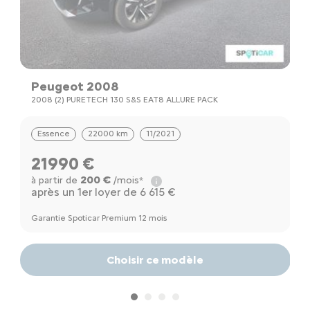
Peugeot 2008
P
2008 (2) PURETECH 130 S&S EAT8 ALLURE PACK
3
Essence
22000 km
11/2021
21990 €
200 €
à partir de
/mois*
à
après un 1er loyer de 6 615 €
a
Garantie Spoticar Premium 12 mois
Ga
Choisir ce modèle