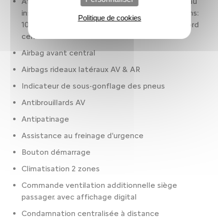
Affichage multi-fonctions: 3.90 pouces. panneau
instruments 1. 10.0 cm. affichage multi-fonctions:
Politique de cookies
10.00 pouces. écran(s) tactile(s). Tableau de bord
central 1. 25.4 cm
Airbag avant central
Airbags rideaux latéraux AV & AR
Indicateur de sous-gonflage des pneus
Antibrouillards AV
Antipatinage
Assistance au freinage d'urgence
Bouton démarrage
Climatisation 2 zones
Commande ventilation additionnelle siège
passager. avec affichage digital
Condamnation centralisée à distance