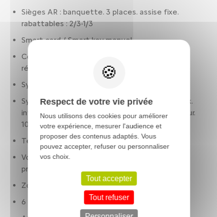
Sièges AR : banquette. 3 places. assise fixe.
rabattables : 2/3-1/3
Smart card / Smart key manuel
Contrôle des phares: allumage automatique.
réglage en hauteur automatique
Système anti collision
Système de navigation: visualisation 3D et voix.
Respect de votre vie privée
info trafic. avec écran tactile. affichage couleur.
Nous utilisons des cookies pour améliorer
10.00 pouces. 25.4 et 36
votre expérience, mesurer l'audience et
proposer des contenus adaptés. Vous
Température extérieure
pouvez accepter, refuser ou personnaliser
Volant cuir. réglable en hauteur. réglable en
vos choix.
profondeur. multi-fonctions
Tout accepter
Zone de recharge par induction
Tout refuser
6 airbags
Personnaliser