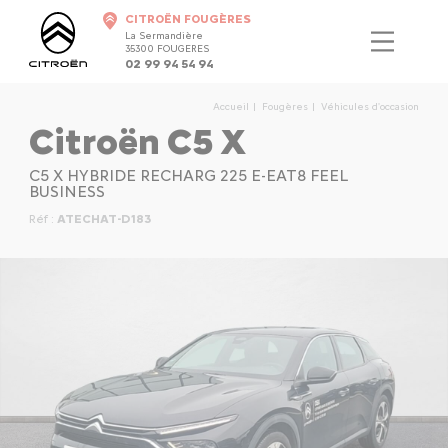
CITROËN FOUGÈRES
La Sermandière
35300 FOUGERES
02 99 94 54 94
Accueil
Fougères
Véhicules d'occasion
Citroën C5 X
C5 X HYBRIDE RECHARG 225 E-EAT8 FEEL
BUSINESS
Réf :
ATECHAT-D183