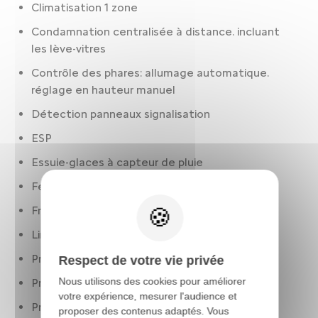
Climatisation 1 zone
Condamnation centralisée à distance. incluant
les lève-vitres
Contrôle des phares: allumage automatique.
réglage en hauteur manuel
Détection panneaux signalisation
ESP
Essuie-glaces à capteur de pluie
Feux à LED
Frein à main électrique
Limiteur de vitesse
Préparation Isofix
Respect de votre vie privée
Nous utilisons des cookies pour améliorer
Prise(s) 12V : AV et AR
votre expérience, mesurer l'audience et
Programme de stabilité de remorque
proposer des contenus adaptés. Vous