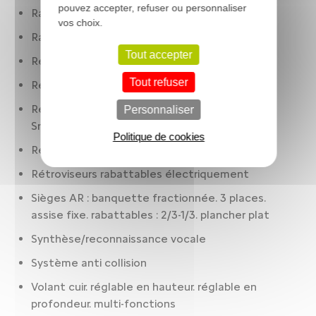
pouvez accepter, refuser ou personnaliser
Rails de toit assortis à la caisse
vos choix.
Rangement réfrigéré: boîte à gants
Tout accepter
Récupération d'énergie au freinage
Tout refuser
Régulateur de vitesse
Réseau Wifi 999 et Actif pendant appairage
Personnaliser
Smartphone
Politique de cookies
Réservoir principal 44 litres
Rétroviseurs rabattables électriquement
Sièges AR : banquette fractionnée. 3 places.
assise fixe. rabattables : 2/3-1/3. plancher plat
Synthèse/reconnaissance vocale
Système anti collision
Volant cuir. réglable en hauteur. réglable en
profondeur. multi-fonctions