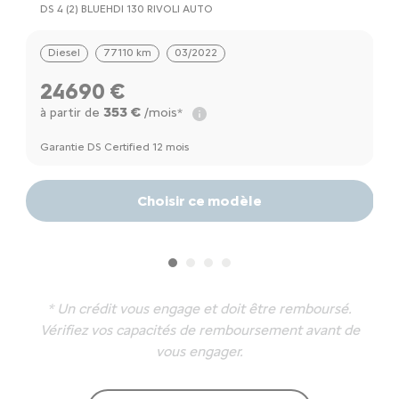
DS 4 (2) BLUEHDI 130 RIVOLI AUTO
C
Diesel
77110 km
03/2022
24690 €
353 €
à partir de
/mois*
à
a
Garantie DS Certified 12 mois
Ga
Choisir ce modèle
* Un crédit vous engage et doit être remboursé.
Vérifiez vos capacités de remboursement avant de
vous engager.