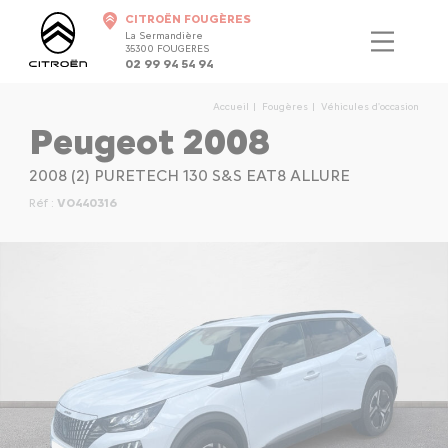
CITROËN FOUGÈRES
La Sermandière
35300 FOUGERES
02 99 94 54 94
Accueil
Fougères
Véhicules d'occasion
Peugeot 2008
2008 (2) PURETECH 130 S&S EAT8 ALLURE
Réf :
VO440316