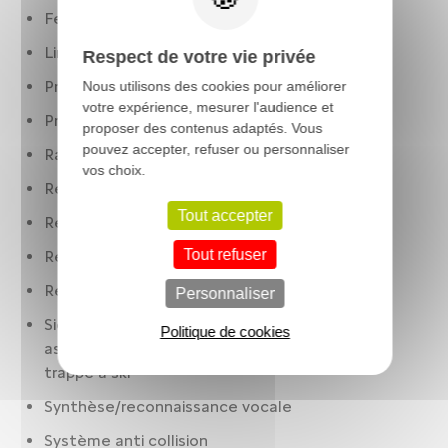
Feux à LED
Limiteur de vitesse
Respect de votre vie privée
Préparation Isofix
Nous utilisons des cookies pour améliorer
votre expérience, mesurer l'audience et
Prise(s) 12V : AV et AR
proposer des contenus adaptés. Vous
pouvez accepter, refuser ou personnaliser
Rails de toit noirs
vos choix.
Récupération d'énergie au freinage
Tout accepter
Régulateur de vitesse
Tout refuser
Réservoir principal 45 litres
Rétroviseurs rabattables électriquement
Personnaliser
Sièges AR : banquette fractionnée. 3 places.
Politique de cookies
assise fixe. rabattables : 2/3-1/3. plancher plat.
trappe à ski
Synthèse/reconnaissance vocale
Système anti collision