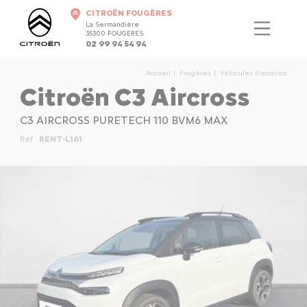
CITROËN FOUGÈRES
La Sermandière
35300 FOUGERES
02 99 94 54 94
Accueil
Fougères
Véhicules d'occasion
Citroën C3 Aircross
C3 AIRCROSS PURETECH 110 BVM6 MAX
Réf :
RENT-L161