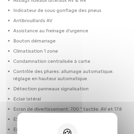
Airbags rideaux latéraux AV & AR
Indicateur de sous-gonflage des pneus
Antibrouillards AV
Assistance au freinage d'urgence
Bouton démarrage
Climatisation 1 zone
Condamnation centralisée à carte
Contrôle des phares: allumage automatique.
réglage en hauteur automatique
Détection panneaux signalisation
Eclair latéral
Ecran de divertissement: 7.00 " tactile. AV et 17.8
ESP
Essuie-glaces à capteur de pluie