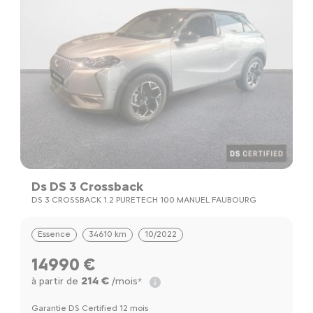
Ds DS 3 Crossback
C
C
DS 3 CROSSBACK 1.2 PURETECH 100 MANUEL FAUBOURG
C
Essence
34610 km
10/2022
14990 €
214 €
à partir de
/mois*
à
Garantie DS Certified 12 mois
Ga