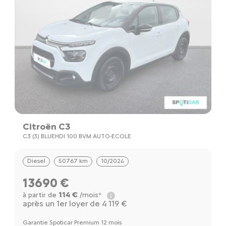
Citroën C3
C
C3 (3) BLUEHDI 100 BVM AUTO-ECOLE
C
Diesel
50767 km
10/2024
13690 €
114 €
à partir de
/mois*
à
après un 1er loyer de 4 119 €
a
Garantie Spoticar Premium 12 mois
Ga