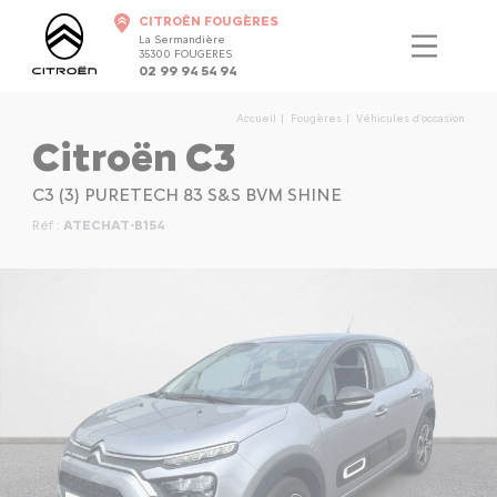
CITROËN FOUGÈRES
La Sermandière
35300 FOUGERES
02 99 94 54 94
Accueil
Fougères
Véhicules d'occasion
Citroën C3
C3 (3) PURETECH 83 S&S BVM SHINE
Réf :
ATECHAT-B154