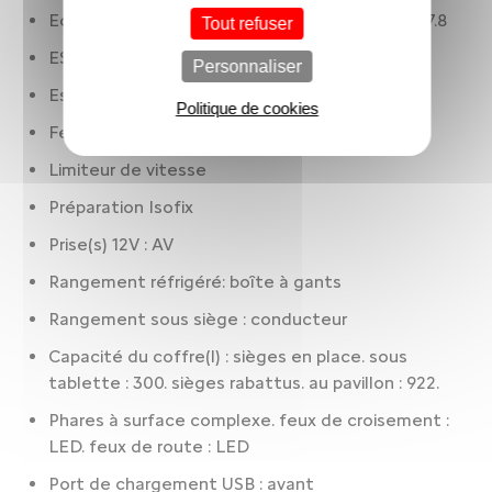
Ecran de divertissement: 7.00 " tactile. AV et 17.8
Tout refuser
ESP
Personnaliser
Essuie-glaces à capteur de pluie
Politique de cookies
Feux à LED
Limiteur de vitesse
Préparation Isofix
Prise(s) 12V : AV
Rangement réfrigéré: boîte à gants
Rangement sous siège : conducteur
Capacité du coffre(l) : sièges en place. sous
tablette : 300. sièges rabattus. au pavillon : 922.
Phares à surface complexe. feux de croisement :
LED. feux de route : LED
Port de chargement USB : avant