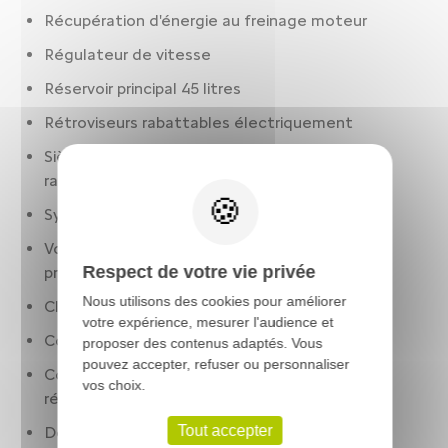
Récupération d'énergie au freinage moteur
Régulateur de vitesse
Réservoir principal 45 litres
Rétroviseurs rabattables électriquement
Sièges AR : banquette. 3 places. assise fixe.
rabattables : 2/3-1/3
Synthèse/reconnaissance vocale
Volant réglable en hauteur. réglable en
Respect de votre vie privée
profondeur. multi-fonctions
Nous utilisons des cookies pour améliorer
Climatisation 1 zone
votre expérience, mesurer l'audience et
Condamnation centralisée à distance
proposer des contenus adaptés. Vous
pouvez accepter, refuser ou personnaliser
Contrôle des phares: allumage automatique.
vos choix.
réglage en hauteur manuel
Tout accepter
Détection panneaux signalisation