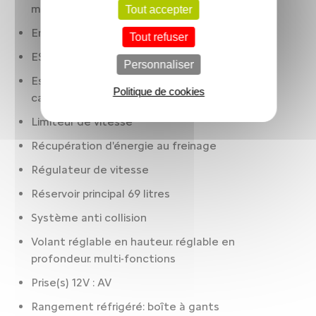
mesure : appellation constructeur
Tout accepter
Enregistreur d'accident
Tout refuser
ESP
Personnaliser
Essuie-glaces à intermittence automatique. à
Politique de cookies
capteur de pluie
Limiteur de vitesse
Récupération d'énergie au freinage
Régulateur de vitesse
Réservoir principal 69 litres
Système anti collision
Volant réglable en hauteur. réglable en
profondeur. multi-fonctions
Prise(s) 12V : AV
Rangement réfrigéré: boîte à gants