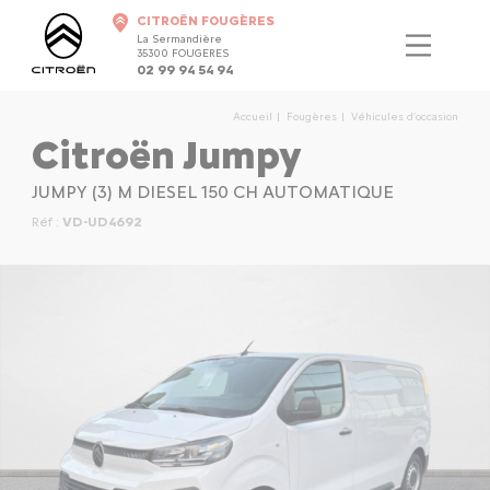
CITROËN FOUGÈRES
La Sermandière
35300 FOUGERES
02 99 94 54 94
Accueil
Fougères
Véhicules d'occasion
Citroën Jumpy
JUMPY (3) M DIESEL 150 CH AUTOMATIQUE
Réf :
VD-UD4692