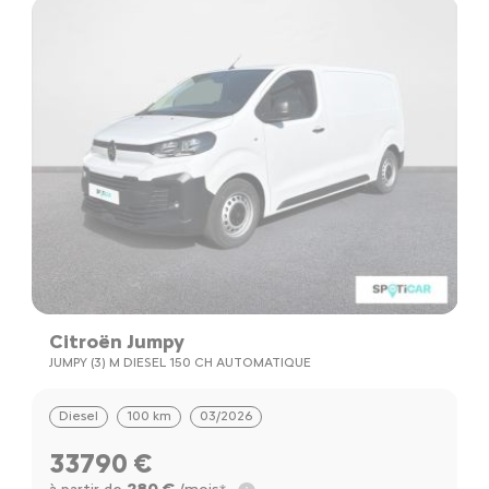
Citroën Jumpy
C
JUMPY (3) M DIESEL 150 CH AUTOMATIQUE
E-
Diesel
100 km
03/2026
33790 €
280 €