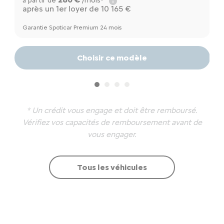
à partir de
/mois*
à
après un 1er loyer de 10 165 €
a
Garantie Spoticar Premium 24 mois
Ga
Choisir ce modèle
* Un crédit vous engage et doit être remboursé.
Vérifiez vos capacités de remboursement avant de
vous engager.
Tous les véhicules