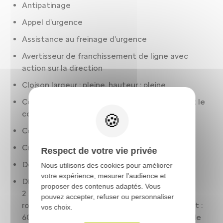
Antipatinage
Appel d'urgence
Assistance au freinage d'urgence
Avertisseur de franchissement de ligne avec
action sur la direction
Cloison largeur : pleine. hauteur : pleine
Condamnation centralisée à distance. incluant le
coffre
Contrôle des phares: allumage automatique
Crochets de retenue des bagages
Respect de votre vie privée
Détection panneaux signalisation
Nous utilisons des cookies pour améliorer
votre expérience, mesurer l'audience et
Dimensions de chargement (mm) : longueur :
proposer des contenus adaptés. Vous
2 512. largeur : 1 636. largeur entre passages de
pouvez accepter, refuser ou personnaliser
roue : 1 258. hauteur : 1 397. seuil de chargement :
vos choix.
608. volume de chargement (l) : 5 300. norme de