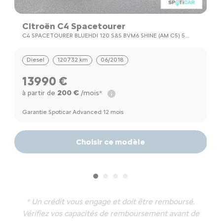
Citroën C4 Spacetourer
C
C4 SPACETOURER BLUEHDI 120 S&S BVM6 SHINE (AM C5) 5
C
PORTES (AVRIL 2018) (CO2 100)
Diesel
120732 km
06/2018
13990 €
200 €
à partir de
/mois*
à
Garantie Spoticar Advanced 12 mois
Ga
Choisir ce modèle
* Un crédit vous engage et doit être remboursé.
Vérifiez vos capacités de remboursement avant de