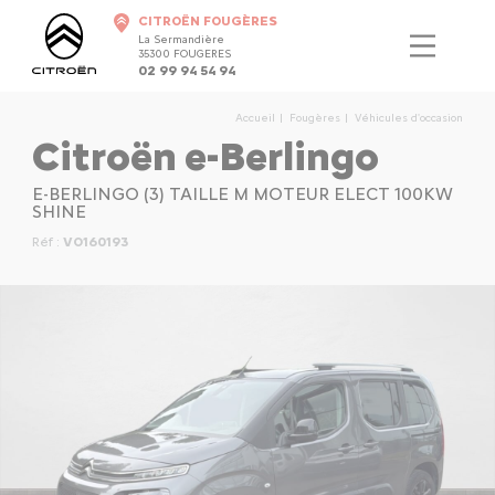
CITROËN FOUGÈRES
La Sermandière
35300 FOUGERES
02 99 94 54 94
Accueil
Fougères
Véhicules d'occasion
Citroën e-Berlingo
E-BERLINGO (3) TAILLE M MOTEUR ELECT 100KW
SHINE
Réf :
VO160193