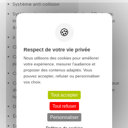
Système anti collision
Système de navigation: visualisation 3D et voix.
info trafic. avec écran tactile. affichage couleur.
8.00 pouces et 20.3
6 airbags
Climatisation 2 zones
Respect de votre vie privée
Commande ventilation additionnelle siège
Nous utilisons des cookies pour améliorer
passager. avec affichage digital
votre expérience, mesurer l'audience et
proposer des contenus adaptés. Vous
Condamnation centralisée à distance
pouvez accepter, refuser ou personnaliser
vos choix.
Contrôle des phares: allumage automatique. feux
de route/croisement automatiques. réglage en
Tout accepter
hauteur manuel
Détection panneaux signalisation
Tout refuser
Éclairage ambiance
Personnaliser
Eclair latéral