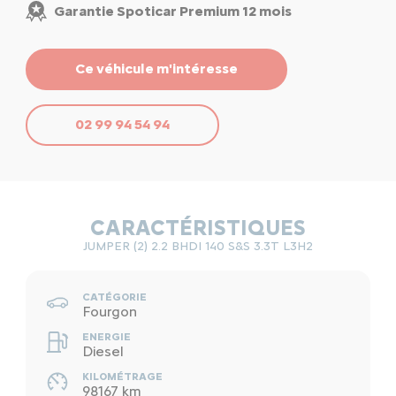
Garantie Spoticar Premium 12 mois
Ce véhicule m'intéresse
02 99 94 54 94
CARACTÉRISTIQUES
JUMPER (2) 2.2 BHDI 140 S&S 3.3T L3H2
CATÉGORIE
Fourgon
ENERGIE
Diesel
KILOMÉTRAGE
98167 km