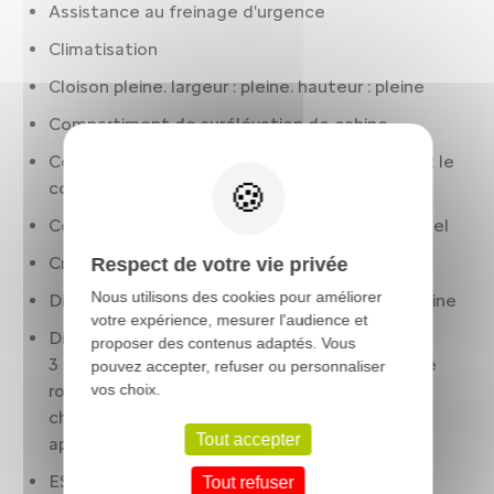
Assistance au freinage d'urgence
Climatisation
Cloison pleine. largeur : pleine. hauteur : pleine
Compartiment de surélévation de cabine
Condamnation centralisée à distance. incluant le
coffre
Contrôle des phares: réglage en hauteur manuel
Crochets de retenue des bagages
Respect de votre vie privée
Nous utilisons des cookies pour améliorer
Dimensions cloison : hauteur pleine. largeur pleine
votre expérience, mesurer l'audience et
Dimensions de chargement (mm) : longueur :
proposer des contenus adaptés. Vous
3 700. largeur : 1 870. largeur entre passages de
pouvez accepter, refuser ou personnaliser
roue : 1 422. hauteur : 1 932. volume de
vos choix.
chargement (l) : 13 000. norme de mesure :
Tout accepter
appellation constructeur
ESP
Tout refuser