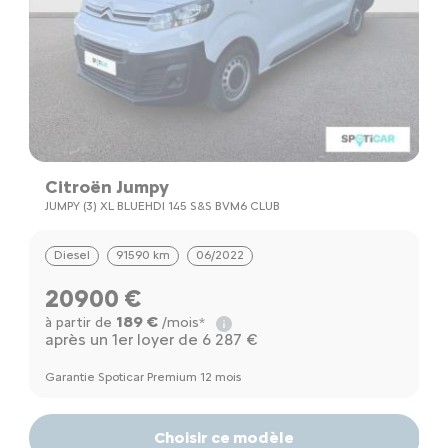
Citroën Jumpy
C
JUMPY (3) XL BLUEHDI 145 S&S BVM6 CLUB
J
Diesel
91590 km
06/2022
20900 €
189 €
à partir de
/mois*
à
après un 1er loyer de 6 287 €
a
Garantie Spoticar Premium 12 mois
Ga
Choisir ce modèle