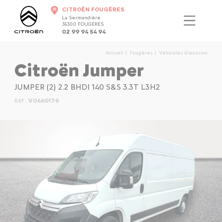
CITROËN FOUGÈRES
La Sermandière
35300 FOUGERES
02 99 94 54 94
Accueil
Fougères
Véhicules d'occasion
Citroën Jumper
JUMPER (2) 2.2 BHDI 140 S&S 3.3T L3H2
Réf :
VO460176