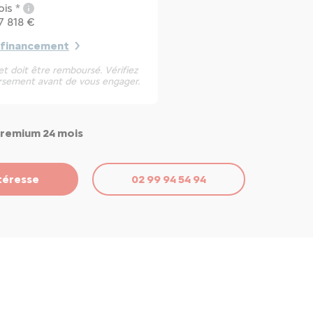
is *
7 818 €
 financement
t doit être remboursé. Vérifiez
rsement avant de vous engager.
Premium 24 mois
téresse
02 99 94 54 94