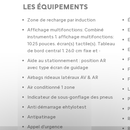
LES ÉQUIPEMENTS
Zone de recharge par induction
É
Affichage multifonctions: Combiné
E
instruments 1. affichage multifonctions:
10.25 pouces. écran(s) tactile(s). Tableau
E
de bord central 1. 26.0 cm fixe et -
F
Aide au stationnement : position AR
avec type écran de guidage
F
Airbags rideaux latéraux AV & AR
F
Air conditionné 1 zone
L
Indicateur de sous-gonflage des pneus
P
Anti démarrage ehtylotest
P
Antipatinage
R
Appel d'urgence
R