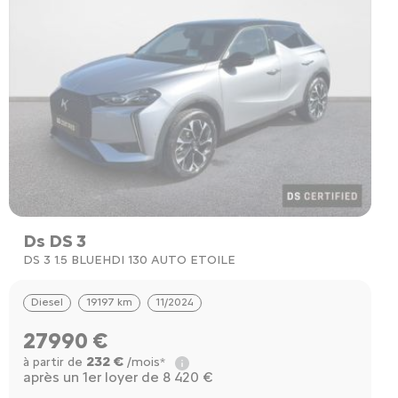
Ds DS 3
DS 3 1.5 BLUEHDI 130 AUTO ETOILE
Diesel
19197 km
11/2024
27990 €
232 €
à partir de
/mois*
après un 1er loyer de 8 420 €