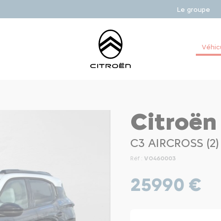
Le groupe
Véhic
Citroën
C3 AIRCROSS (2
Réf :
VO460003
25990 €