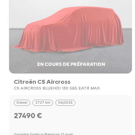
Citroën C5 Aircross
C5 AIRCROSS BLUEHDI 130 S&S EAT8 MAX
Diesel
2727 km
06/2025
27490 €
Garantie Spoticar Premium 12 mois