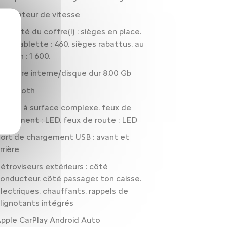
égulateur de vitesse
apacité du coffre(l) : sièges en place.
ous tablette : 460. sièges rabattus. au
avillon : 1 600.
émoire interne/disque dur 8.00 Gb
luetooth
hares à surface complexe. feux de
roisement : LED. feux de route : LED
ort de chargement USB : avant et
rrière
étroviseurs extérieurs : côté
onducteur. côté passager. ton caisse.
lectriques. chauffants. rappels de
lignotants intégrés
pple CarPlay Android Auto