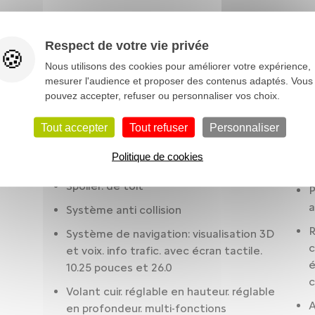
Assistance au freinage d'urgence
R
Avertisseur de franchissement de ligne
C
Respect de votre vie privée
avec action sur la direction
s
Nous utilisons des cookies pour améliorer votre expérience,
p
Réservoir principal 44 litres
mesurer l'audience et proposer des contenus adaptés. Vous
pouvez accepter, refuser ou personnaliser vos choix.
M
Rétroviseurs rabattables électriquement
B
Tout accepter
Tout refuser
Personnaliser
Sièges AR : banquette fractionnée. 3
places. assise fixe. rabattables : 2/3-1/3.
P
Politique de cookies
plancher plat
c
Spoiler: de toit
P
a
Système anti collision
R
Système de navigation: visualisation 3D
c
et voix. info trafic. avec écran tactile.
é
10.25 pouces et 26.0
c
Volant cuir. réglable en hauteur. réglable
A
en profondeur. multi-fonctions