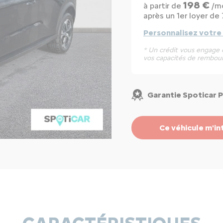
198 €
à partir de
/mo
après un 1er loyer de 
Personnalisez votre
* Un crédit vous engage e
vos capacités de rembou
Garantie Spoticar 
Ce véhicule m'in