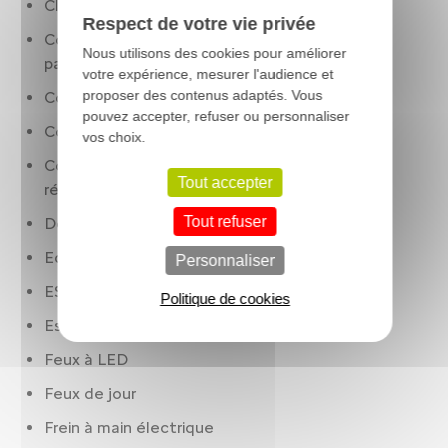
Climatisation 2 zones
Respect de votre vie privée
Commande ventilation additionnelle siège
Nous utilisons des cookies pour améliorer
passager. avec affichage digital
votre expérience, mesurer l'audience et
proposer des contenus adaptés. Vous
Condamnation centralisée à distance
pouvez accepter, refuser ou personnaliser
Conduite autonome (autonomie partielle)
vos choix.
Contrôle des phares: allumage automatique.
Tout accepter
réglage en hauteur manuel
Tout refuser
Détection panneaux signalisation
Eclair latéral
Personnaliser
ESP
Politique de cookies
Essuie-glaces à capteur de pluie
Feux à LED
Feux de jour
Frein à main électrique