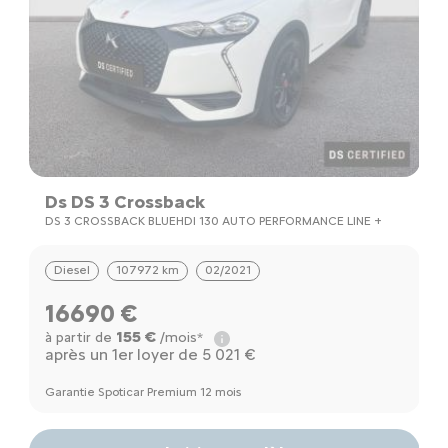
Ds DS 3 Crossback
C
DS 3 CROSSBACK BLUEHDI 130 AUTO PERFORMANCE LINE +
C
Diesel
107972 km
02/2021
16690 €
155 €
à partir de
/mois*
à
après un 1er loyer de 5 021 €
Ga
Garantie Spoticar Premium 12 mois