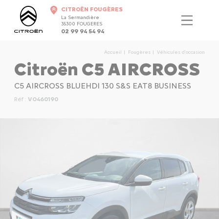
CITROËN FOUGÈRES
La Sermandière
35300 FOUGERES
02 99 94 54 94
Accueil
Fougères
Véhicules d'occasion
Citroën C5 AIRCROSS
C5 AIRCROSS BLUEHDI 130 S&S EAT8 BUSINESS
Réf :
VO460190