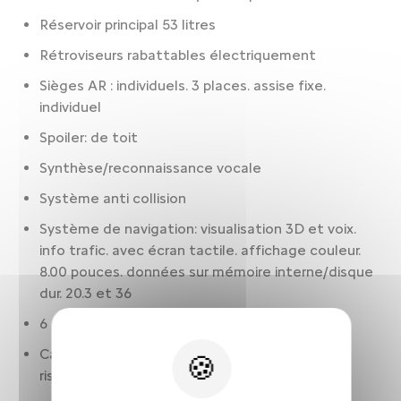
Réservoir principal 53 litres
Rétroviseurs rabattables électriquement
Sièges AR : individuels. 3 places. assise fixe.
individuel
Spoiler: de toit
Synthèse/reconnaissance vocale
Système anti collision
Système de navigation: visualisation 3D et voix.
info trafic. avec écran tactile. affichage couleur.
8.00 pouces. données sur mémoire interne/disque
dur. 20.3 et 36
6 airbags
Capteur d'angle mort Inclus prévention des
risques de collis.