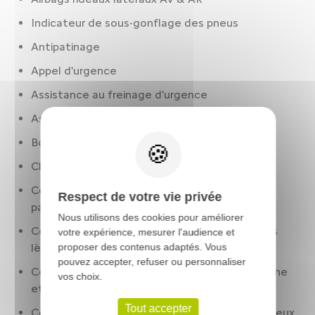
Indicateur de sous-gonflage des pneus
Antipatinage
Appel d'urgence
Assistance au freinage d'urgence
Assistant sortie de stationnement AR radar
Bouton démarrage
Climatisation 2 zones
Commande ventilation additionnelle siège
Respect de votre vie privée
passager
Nous utilisons des cookies pour améliorer
Condamnation centralisée à carte. incluant les
votre expérience, mesurer l'audience et
lève-vitres
proposer des contenus adaptés. Vous
pouvez accepter, refuser ou personnaliser
Conduite autonome alerte franchissement ligne
vos choix.
et reconnaissance panneaux circulation
Tout accepter
Contrôle des phares: allumage automatique. Feux