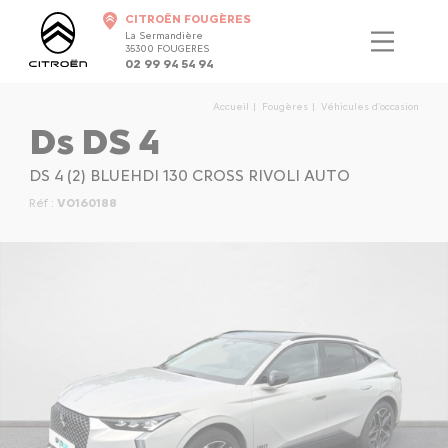
CITROËN FOUGÈRES
La Sermandière
35300 FOUGERES
02 99 94 54 94
Accueil
Fougères
Véhicules d'occasion
Ds DS 4
DS 4 (2) BLUEHDI 130 CROSS RIVOLI AUTO
Réf :
VO160188