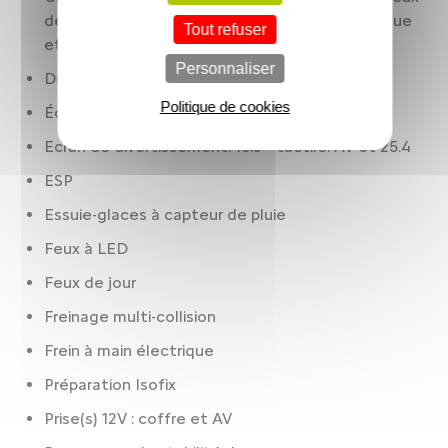
de route actifs. réglage en hauteur automatique
Tout refuser
et Eclairage Matrix
Personnaliser
Détection panneaux signalisation
Politique de cookies
Éclairage ambiance
Ecran de divertissement: 10.0 " tactile. AV et 25.4
ESP
Essuie-glaces à capteur de pluie
Feux à LED
Feux de jour
Freinage multi-collision
Frein à main électrique
Préparation Isofix
Prise(s) 12V : coffre et AV