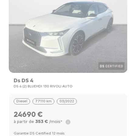
Ds DS 4
D
DS 4 (2) BLUEHDI 130 RIVOLI AUTO
D
Diesel
77110 km
03/2022
24690 €
353 €
à partir de
/mois*
à
Garantie DS Certified 12 mois
Ga