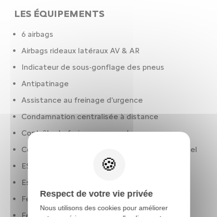
LES ÉQUIPEMENTS
6 airbags
Airbags rideaux latéraux AV & AR
Indicateur de sous-gonflage des pneus
Antipatinage
Assistance au freinage d'urgence
Condamnation centralisée à distance
Contrôle de freinage en courbe
Contrôle des phares: réglage en hauteur manuel
ESP
Essuie-glaces
Respect de votre vie privée
Feux à LED
Nous utilisons des cookies pour améliorer
Feux de jour