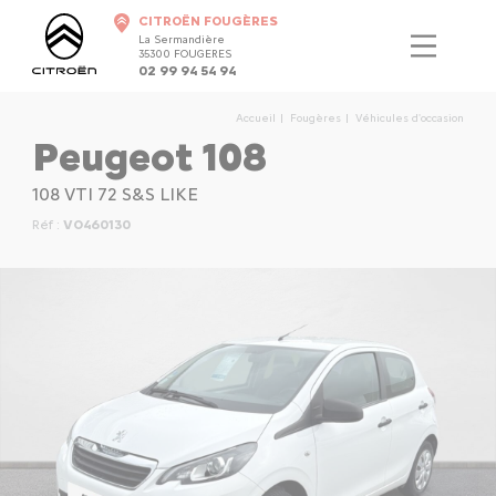
CITROËN FOUGÈRES
La Sermandière
35300 FOUGERES
02 99 94 54 94
Accueil
Fougères
Véhicules d'occasion
Peugeot 108
108 VTI 72 S&S LIKE
Réf :
VO460130