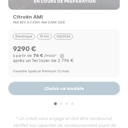
Citroën AMI
C
AMI BEV 6.3 KWH AMI DARK SIDE
A
Electrique
10 km
06/2026
9290 €
76 €
à partir de
/mois*
à
après un 1er loyer de 2 796 €
a
Garantie Spoticar Premium 12 mois
Ga
Choisir ce modèle
* Un crédit vous engage et doit être remboursé.
Vérifiez vos capacités de remboursement avant de