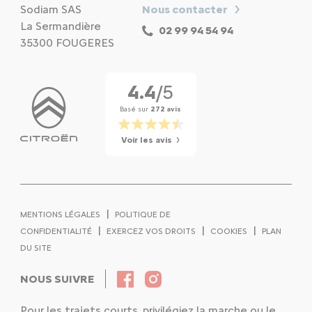
Sodiam SAS
Nous contacter
La Sermandière
02 99 94 54 94
35300 FOUGERES
4.4
/5
Basé sur
272 avis
Voir les avis
|
MENTIONS LÉGALES
POLITIQUE DE
|
|
|
CONFIDENTIALITÉ
EXERCEZ VOS DROITS
COOKIES
PLAN
DU SITE
NOUS SUIVRE
Pour les trajets courts, privilégiez la marche ou le