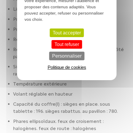
votre expérience, mesurer l'audience et
proposer des contenus adaptés. Vous
Limiteur de vitesse
pouvez accepter, refuser ou personnaliser
Préparation Isofix
vos choix.
Prise(s) 12V : AV
Tout accepter
Réservoir principal 35 litres
Tout refuser
Rétroviseurs extérieurs: côté conducteur et côté
Personnaliser
passager
Sièges AR : banquette. 2 places. assise fixe.
Politique de cookies
rabattables : mono-bloc
Température extérieure
Volant réglable en hauteur
Capacité du coffre(l) : sièges en place. sous
tablette : 196. sièges rabattus. au pavillon : 780.
Phares ellipsoïdaux. feux de croisement :
halogènes. feux de route : halogènes