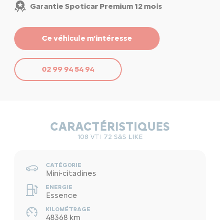
Garantie Spoticar Premium 12 mois
Ce véhicule m'intéresse
02 99 94 54 94
CARACTÉRISTIQUES
108 VTI 72 S&S LIKE
CATÉGORIE
Mini-citadines
ENERGIE
Essence
KILOMÉTRAGE
48368 km