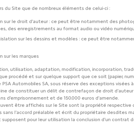
rs du Site que de nombreux éléments de celui-ci :
on sur le droit d'auteur : ce peut être notamment des photog
es, des enregistrements au format audio ou vidéo numérique
gislation sur les dessins et modèles : ce peut être notamm
on sur les marques
on, utilisation, adaptation, modification, incorporation, tra
lque procédé et sur quelque support que ce soit (papier, numé
de PSA Automobiles SA, sous réserve des exceptions visées à 
peine de constituer un délit de contrefaçon de droit d'aute
ans d'emprisonnement et de 150.000 euros d'amende.
uvent être affichés sur le Site sont la propriété respective 
 sans l'accord préalable et écrit du propriétaire desdites m
t supposent pour leur utilisation la conclusion d'un contrat