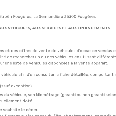
itroën Fougères, La Sermandière 35300 Fougères
AUX VÉHICULES, AUX SERVICES ET AUX FINANCEMENTS
ns et des offres de vente de véhicules d’occasion vendus e
ulté de rechercher un ou des véhicules en utilisant différent
eur une liste de véhicules disponibles à la vente apparaît.
 un véhicule afin d’en consulter la fiche détaillée, comportan
(sauf exception)
s du véhicule, son kilométrage (garanti ou non garanti selon 
ntuellement doté
e souhaite le céder.
ions figurant sur les pages du Site, et notamment les modèle