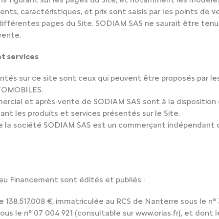
ments, caractéristiques, et prix sont saisis par les points d
s différentes pages du Site. SODIAM SAS ne saurait être ten
vente.
et services
entés sur ce site sont ceux qui peuvent être proposés par l
TOMOBILES.
cial et après-vente de SODIAM SAS sont à la disposition de
t les produits et services présentés sur le Site.
r que la société SODIAM SAS est un commerçant indépendant q
 au Financement sont édités et publiés :
 138.517.008 €, immatriculée au RCS de Nanterre sous le n° 3
us le n° 07 004 921 (consultable sur www.orias.fr), et dont l