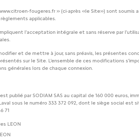
 « www.citroen-fougeres.fr » (ci-après «le Site») sont soumis
u règlements applicables.
mpliquent l'acceptation intégrale et sans réserve par l’utili
ales.
 modifier et de mettre à jour, sans préavis, les présentes con
résentés sur le Site. L'ensemble de ces modifications s'impo
ons générales lors de chaque connexion.
 est publié par SODIAM SAS au capital de 160 000 euros, imm
val sous le numéro 333 372 092, dont le siège social est s
6 71
 Yves LEON
 LEON