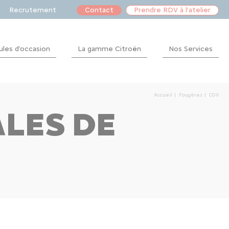
Recrutement
Contact
Prendre RDV à l’atelier
ules d'occasion
La gamme Citroën
Nos Services
Financement
Après-
Accueil
Fougères
CGV
vente
LES DE