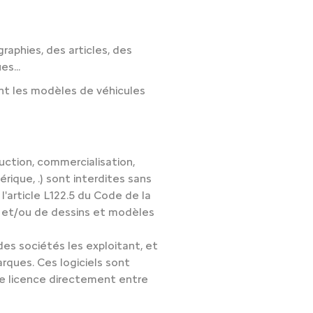
raphies, des articles, des
s...
ent les modèles de véhicules
duction, commercialisation,
rique, .) sont interdites sans
l'article L122.5 du Code de la
ur et/ou de dessins et modèles
des sociétés les exploitant, et
arques. Ces logiciels sont
 de licence directement entre