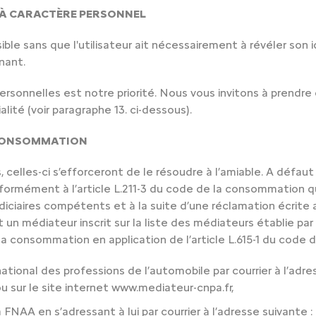
 À CARACTÈRE PERSONNEL
ible sans que l'utilisateur ait nécessairement à révéler so
nant.
rsonnelles est notre priorité. Nous vous invitons à prendr
lité (voir paragraphe 13. ci-dessous).
A CONSOMMATION
, celles-ci s’efforceront de le résoudre à l’amiable. A défaut 
rmément à l’article L.211-3 du code de la consommation qu’
iciaires compétents et à la suite d’une réclamation écrite 
nt un médiateur inscrit sur la liste des médiateurs établie pa
a consommation en application de l’article L.615-1 du code d
ational des professions de l’automobile par courrier à l’adr
u sur le site internet www.mediateur-cnpa.fr,
 FNAA en s’adressant à lui par courrier à l’adresse suivante 