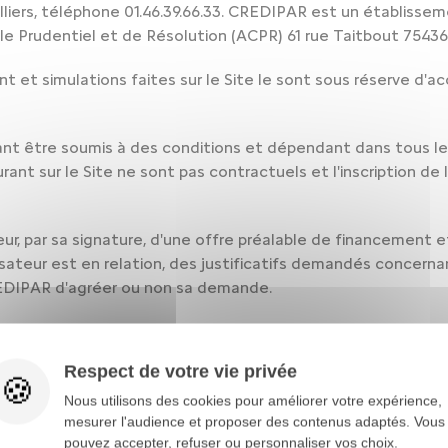
liers, téléphone 01.46.39.66.33. CREDIPAR est un établisseme
le Prudentiel et de Résolution (ACPR) 61 rue Taitbout 75436
 et simulations faites sur le Site le sont sous réserve d'a
ant être soumis à des conditions et dépendant dans tous le
nt sur le Site ne sont pas contractuels et l'inscription de l'u
teur, par sa signature, d'une offre préalable de financement e
sateur est en relation, des justificatifs demandés concernan
EDIPAR d'agréer ou non sa demande.
 saurait en aucun cas être engagée si les offres faites sur 
Respect de votre vie privée
Nous utilisons des cookies pour améliorer votre expérience,
aite faire reprendre un véhicule, il peut demander en ligne su
mesurer l'audience et proposer des contenus adaptés. Vous
et « Contact ».
pouvez accepter, refuser ou personnaliser vos choix.