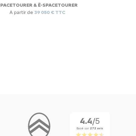
SPACETOURER & Ë-SPACETOURER
A partir de
39 050 € TTC
4.4
/5
Basé sur
272 avis