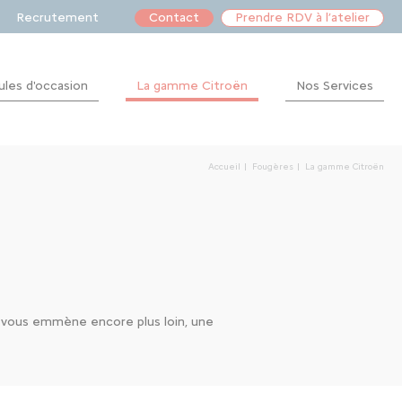
Recrutement
Contact
Prendre RDV à l’atelier
ules d'occasion
La gamme Citroën
Nos Services
Financement
Après-
Accueil
Fougères
La gamme Citroën
vente
ui vous emmène encore plus loin, une