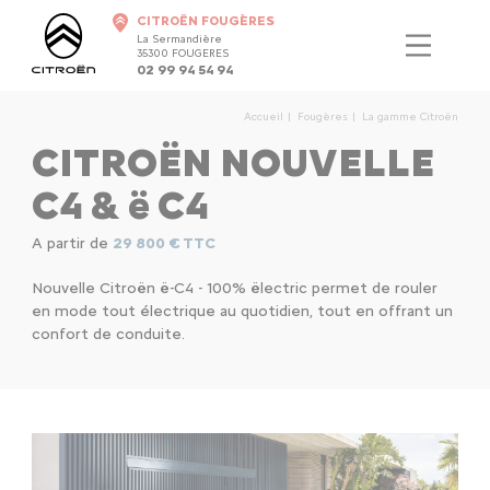
CITROËN FOUGÈRES
La Sermandière
35300 FOUGERES
02 99 94 54 94
Accueil
Fougères
La gamme Citroën
CITROËN NOUVELLE
C4 & ë C4
A partir de
29 800 € TTC
Nouvelle Citroën ë-C4 - 100% ëlectric permet de rouler
en mode tout électrique au quotidien, tout en offrant un
confort de conduite.