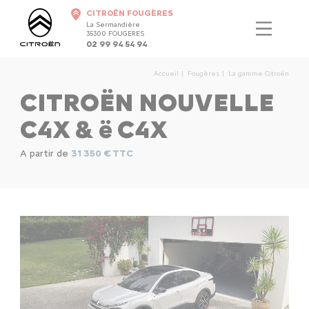
CITROËN FOUGÈRES
La Sermandière
35300 FOUGERES
02 99 94 54 94
Accueil
Fougères
La gamme Citroën
CITROËN NOUVELLE
C4X & ë C4X
A partir de
31 350 € TTC