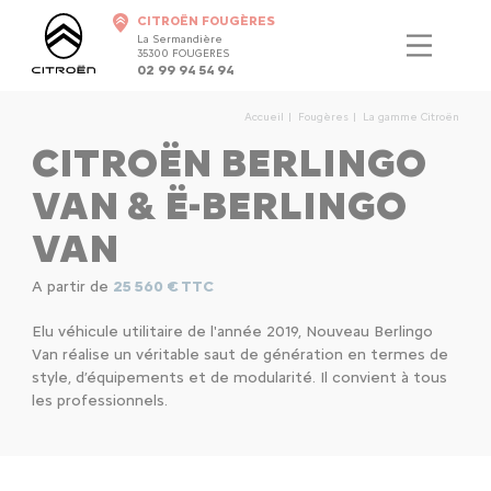
CITROËN FOUGÈRES
La Sermandière
35300 FOUGERES
02 99 94 54 94
Accueil
Fougères
La gamme Citroën
CITROËN BERLINGO
VAN & Ë-BERLINGO
VAN
A partir de
25 560 € TTC
Elu véhicule utilitaire de l'année 2019, Nouveau Berlingo
Van réalise un véritable saut de génération en termes de
style, d’équipements et de modularité. Il convient à tous
les professionnels.