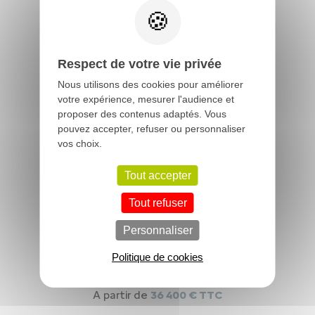
Respect de votre vie privée
NOUVELLE C4X & Ë C4X
Nous utilisons des cookies pour améliorer
A partir de
31 350 € TTC
votre expérience, mesurer l'audience et
proposer des contenus adaptés. Vous
pouvez accepter, refuser ou personnaliser
vos choix.
Tout accepter
Tout refuser
Personnaliser
Politique de cookies
JUMPER & Ë JUMPER
A partir de
36 400 € TTC