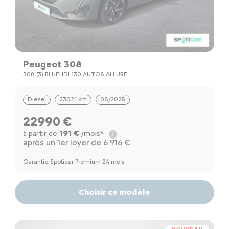
Peugeot 308
308 (3) BLUEHDI 130 AUTO8 ALLURE
Diesel
23021 km
08/2025
22990 €
191 €
à partir de
/mois*
après un 1er loyer de 6 916 €
Garantie Spoticar Premium 24 mois
Choisir ce modèle