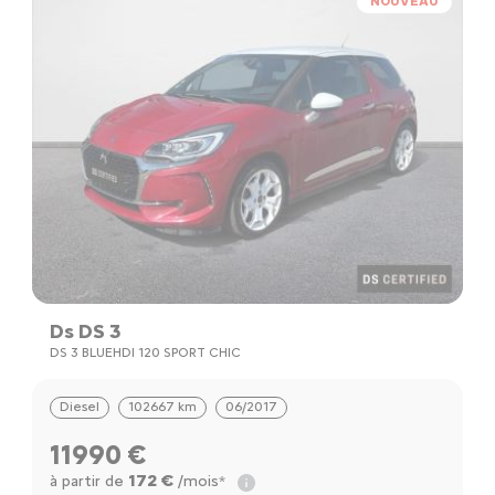
NOUVEAU
Ds DS 3
DS 3 BLUEHDI 120 SPORT CHIC
Diesel
102667 km
06/2017
11990 €
172 €
à partir de
/mois*