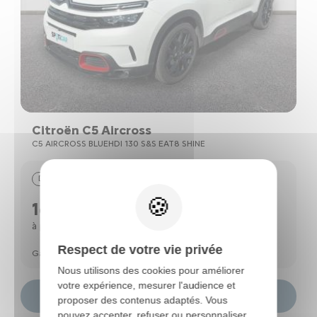
Citroën C5 Aircross
C5 AIRCROSS BLUEHDI 130 S&S EAT8 SHINE
Diesel
70762 km
10/2019
16490 €
236 €
à partir de
/mois*
Respect de votre vie privée
Garantie Spoticar Premium 12 mois
Nous utilisons des cookies pour améliorer
votre expérience, mesurer l'audience et
Choisir ce modèle
proposer des contenus adaptés. Vous
pouvez accepter, refuser ou personnaliser