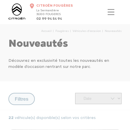
CITROËN FOUGÈRES
La Sermandière
35300 FOUGERES
02 99 94 54 94
Accueil
Fougères
Véhicules d'occasion
Nouveautés
Nouveautés
Découvrez en exclusivité toutes les nouveautés en
modèle d'occasion rentrant sur notre parc.
Filtres
22
véhicule(s) disponible(s) selon vos critères