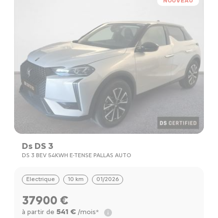
NOUVEAU
Ds DS 3
DS 3 BEV 54KWH E-TENSE PALLAS AUTO
Electrique
10 km
01/2026
37900 €
541 €
à partir de
/mois*