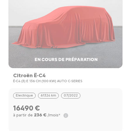
Citroën Ë-C4
Ë-C4 (3) E 136 CH (100 KW) AUTO C-SERIES
Electrique
61324 km
07/2022
16490 €
236 €
à partir de
/mois*