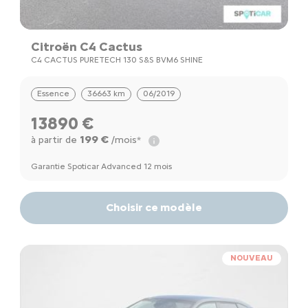
Citroën C4 Cactus
C4 CACTUS PURETECH 130 S&S BVM6 SHINE
Essence
36663 km
06/2019
13890 €
199 €
à partir de
/mois*
Garantie Spoticar Advanced 12 mois
Choisir ce modèle
NOUVEAU