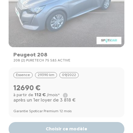
Peugeot 208
208 (2) PURETECH 75 S&S ACTIVE
Essence
29390 km
09/2022
12690 €
112 €
à partir de
/mois*
après un 1er loyer de 3 818 €
Garantie Spoticar Premium 12 mois
Choisir ce modèle