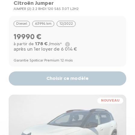
Citroën Jumper
JUMPER (2) 2.2 BHDI 120 S&S 3.0T L2H2
Diesel
63994 km
12/2022
19990 €
178 €
à partir de
/mois*
après un 1er loyer de 6 014 €
Garantie Spoticar Premium 12 mois
Choisir ce modèle
NOUVEAU