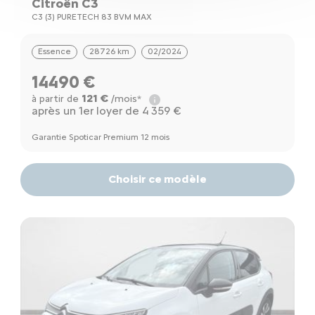
Citroën C3
C3 (3) PURETECH 83 BVM MAX
Essence
28726 km
02/2024
14490 €
121 €
à partir de
/mois*
après un 1er loyer de 4 359 €
Garantie Spoticar Premium 12 mois
Choisir ce modèle