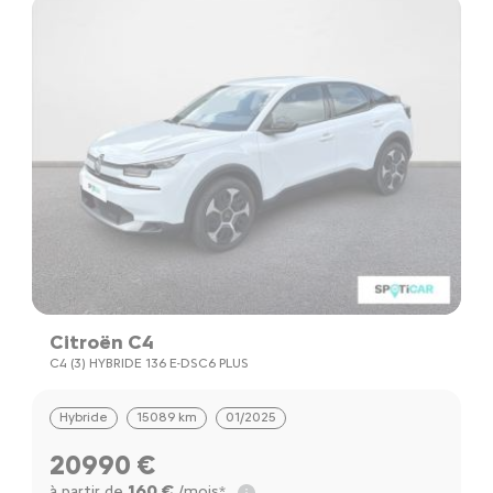
Citroën C4
C4 (3) HYBRIDE 136 E-DSC6 PLUS
Hybride
15089 km
01/2025
20990 €
160 €
à partir de
/mois*