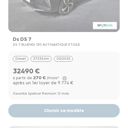
Ds DS 7
DS 7 BLUEHDI 130 AUTOMATIQUE ETOILE
Diesel
37236 km
03/2025
32490 €
270 €
à partir de
/mois*
après un 1er loyer de 9 774 €
Garantie Spoticar Premium 12 mois
Choisir ce modèle