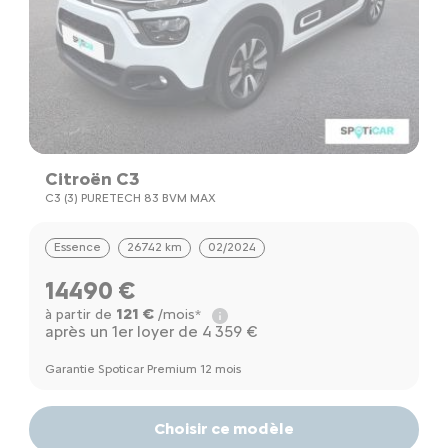
Citroën C3
C3 (3) PURETECH 83 BVM MAX
Essence
26742 km
02/2024
14490 €
121 €
à partir de
/mois*
après un 1er loyer de 4 359 €
Garantie Spoticar Premium 12 mois
Choisir ce modèle