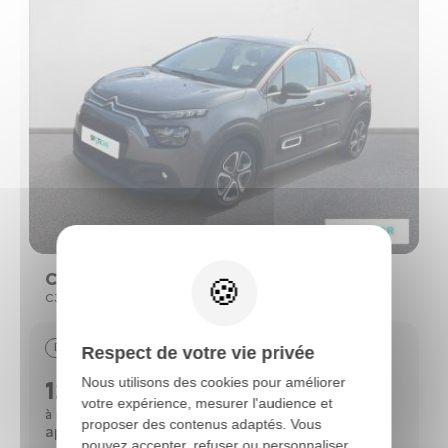
Citroën C3
C3 (3) BLUEHDI 100 S&S BVM FEEL PACK
Diesel
80142 km
05/2021
Respect de votre vie privée
Nous utilisons des cookies pour améliorer
12790 €
votre expérience, mesurer l'audience et
118 €
à partir de
/mois*
proposer des contenus adaptés. Vous
après un 1er loyer de 3 848 €
pouvez accepter, refuser ou personnaliser