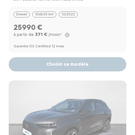
Diesel
106520 km
12/2022
25990 €
371 €
à partir de
/mois*
Garantie DS Certified 12 mois
Choisir ce modèle