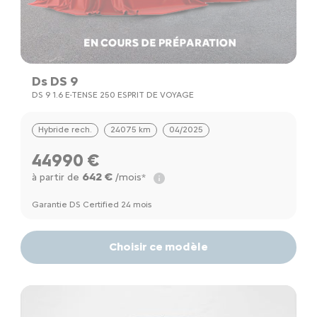
Ds DS 9
DS 9 1.6 E-TENSE 250 ESPRIT DE VOYAGE
Hybride rech.
24075 km
04/2025
44990 €
642 €
à partir de
/mois*
Garantie DS Certified 24 mois
Choisir ce modèle