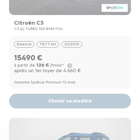
Citroën C3
C3 (4) TURBO 100 BVM YOU
Essence
11577 km
02/2025
15490 €
126 €
à partir de
/mois*
après un 1er loyer de 4 660 €
Garantie Spoticar Premium 12 mois
Choisir ce modèle