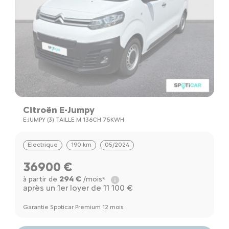
Citroën E-Jumpy
E-JUMPY (3) TAILLE M 136CH 75KWH
Electrique
190 km
05/2024
36900 €
294 €
à partir de
/mois*
après un 1er loyer de 11 100 €
Garantie Spoticar Premium 12 mois