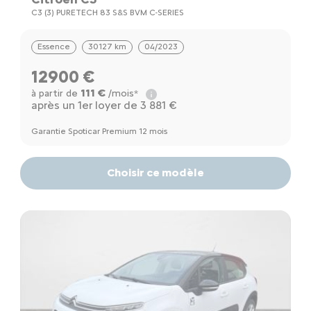
C3 (3) PURETECH 83 S&S BVM C-SERIES
Essence
30127 km
04/2023
12900 €
111 €
à partir de
/mois*
après un 1er loyer de 3 881 €
Garantie Spoticar Premium 12 mois
Choisir ce modèle