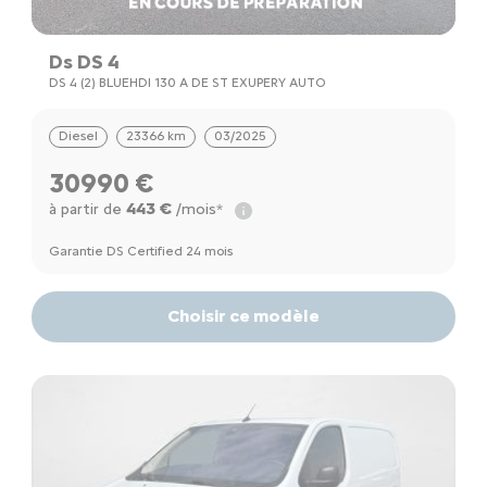
Ds DS 4
DS 4 (2) BLUEHDI 130 A DE ST EXUPERY AUTO
Diesel
23366 km
03/2025
30990 €
443 €
à partir de
/mois*
Garantie DS Certified 24 mois
Choisir ce modèle