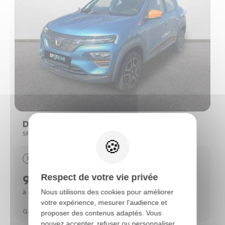
Dacia Spring
SPRING CONFORT PLUS - ACHAT INTÉGRAL
Electrique
53103 km
11/2021
Respect de votre vie privée
9790 €
140 €
à partir de
/mois*
Nous utilisons des cookies pour améliorer
votre expérience, mesurer l'audience et
Garantie Spoticar Premium 12 mois
proposer des contenus adaptés. Vous
pouvez accepter, refuser ou personnaliser