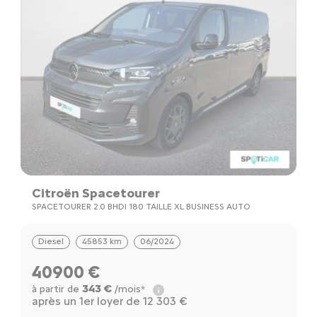
Citroën Spacetourer
SPACETOURER 2.0 BHDI 180 TAILLE XL BUSINESS AUTO
Diesel
45853 km
06/2024
40900 €
343 €
à partir de
/mois*
après un 1er loyer de 12 303 €