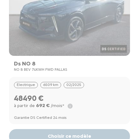
Ds NO 8
NO 8 BEV 74KWH FWD PALLAS
Electrique
6509 km
02/2025
48490 €
692 €
à partir de
/mois*
Garantie DS Certified 24 mois
Choisir ce modèle