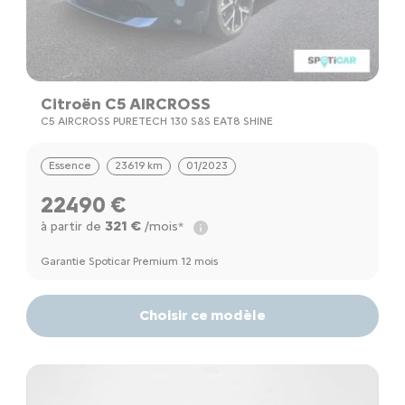
Citroën C5 AIRCROSS
C5 AIRCROSS PURETECH 130 S&S EAT8 SHINE
Essence
23619 km
01/2023
22490 €
321 €
à partir de
/mois*
Garantie Spoticar Premium 12 mois
Choisir ce modèle