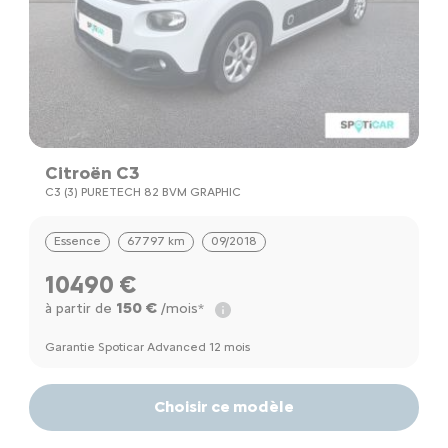
Citroën C3
C3 (3) PURETECH 82 BVM GRAPHIC
Essence
67797 km
09/2018
10490 €
150 €
à partir de
/mois*
Garantie Spoticar Advanced 12 mois
Choisir ce modèle