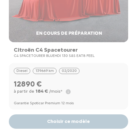
Citroën C4 Spacetourer
C4 SPACETOURER BLUEHDI 130 S&S EAT8 FEEL
Diesel
139669 km
02/2020
12890 €
184 €
à partir de
/mois*
Garantie Spoticar Premium 12 mois
Choisir ce modèle