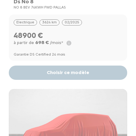
Ds No 8
NO 8 BEV 74KWH FWD PALLAS
Electrique
3624 km
02/2025
48900 €
698 €
à partir de
/mois*
Garantie DS Certified 24 mois
Choisir ce modèle