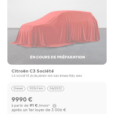
Citroën C3 Société
C3 SOCIÉTÉ (3) BLUEHDI 100 S&S BVM6 FEEL NAV
Diesel
92341 km
06/2022
9990 €
91 €
à partir de
/mois*
après un 1er loyer de 3 006 €