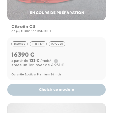
Citroën C3
C3 (4) TURBO 100 BVM PLUS
Essence
11154 km
07/2025
16390 €
133 €
à partir de
/mois*
après un 1er loyer de 4 931 €
Garantie Spoticar Premium 24 mois
Choisir ce modèle