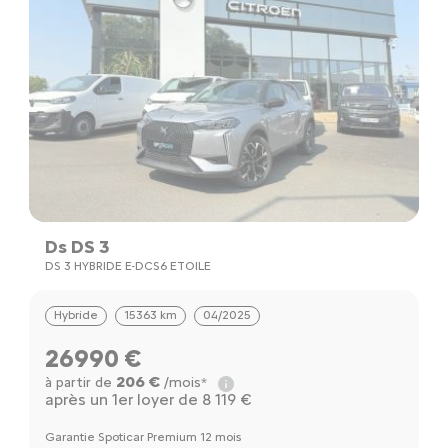
Ds DS 3
DS 3 HYBRIDE E-DCS6 ETOILE
Hybride
15363 km
04/2025
26990 €
206 €
à partir de
/mois*
après un 1er loyer de 8 119 €
Garantie Spoticar Premium 12 mois