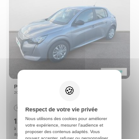
Peugeot 208
208 (2) PURETECH 75 S&S ACTIVE
Essence
29390 km
09/2022
Respect de votre vie privée
Nous utilisons des cookies pour améliorer
12690 €
votre expérience, mesurer l'audience et
112 €
à partir de
/mois*
proposer des contenus adaptés. Vous
après un 1er loyer de 3 818 €
pouvez accepter, refuser ou personnaliser