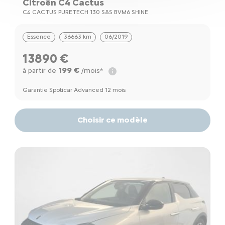
Citroën C4 Cactus
C4 CACTUS PURETECH 130 S&S BVM6 SHINE
Essence
36663 km
06/2019
13890 €
199 €
à partir de
/mois*
Garantie Spoticar Advanced 12 mois
Choisir ce modèle