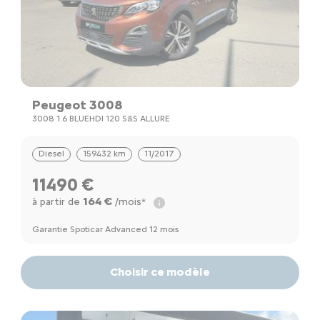
Peugeot 3008
3008 1.6 BLUEHDI 120 S&S ALLURE
Diesel
159432 km
11/2017
11490 €
164 €
à partir de
/mois*
Garantie Spoticar Advanced 12 mois
Choisir ce modèle