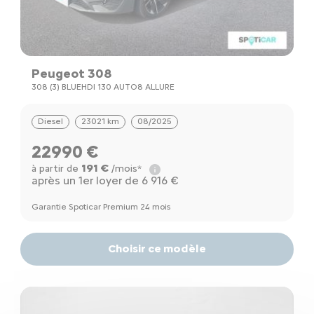
Peugeot 308
308 (3) BLUEHDI 130 AUTO8 ALLURE
Diesel
23021 km
08/2025
22990 €
191 €
à partir de
/mois*
après un 1er loyer de 6 916 €
Garantie Spoticar Premium 24 mois
Choisir ce modèle