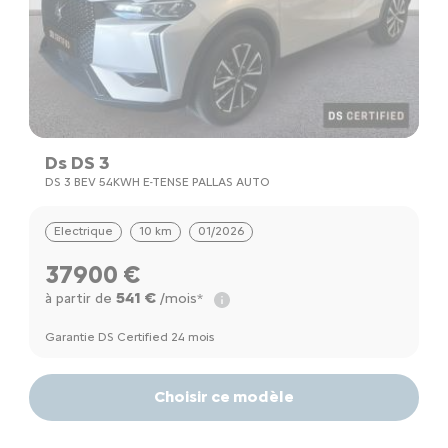
Ds DS 3
DS 3 BEV 54KWH E-TENSE PALLAS AUTO
Electrique
10 km
01/2026
37900 €
541 €
à partir de
/mois*
Garantie DS Certified 24 mois
Choisir ce modèle