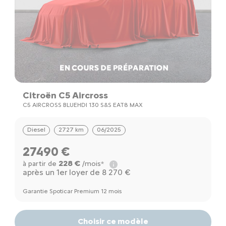
Citroën C5 Aircross
C5 AIRCROSS BLUEHDI 130 S&S EAT8 MAX
Diesel
2727 km
06/2025
27490 €
228 €
à partir de
/mois*
après un 1er loyer de 8 270 €
Garantie Spoticar Premium 12 mois
Choisir ce modèle