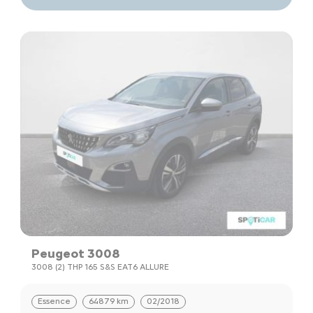
Peugeot 3008
3008 (2) THP 165 S&S EAT6 ALLURE
Essence
64879 km
02/2018