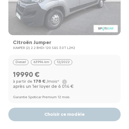
Citroën Jumper
JUMPER (2) 2.2 BHDI 120 S&S 3.0T L2H2
Diesel
63994 km
12/2022
19990 €
178 €
à partir de
/mois*
après un 1er loyer de 6 014 €
Garantie Spoticar Premium 12 mois
Choisir ce modèle