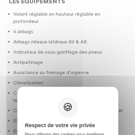
LES ÉQUIPEMENTS
Volant réglable en hauteur. réglable en
profondeur
6 airbags
Airbags rideaux latéraux AV & AR
Indicateur de sous-gonflage des pneus
Antipatinage
Assistance au freinage d'urgence
Climatisation
Condamnation centralisée à distance. incluant
les lève-vitres
Contrôle des phares: réglage en hauteur manuel
ESP
Respect de votre vie privée
Essuie-glaces
Nous utilisons des cookies pour améliorer