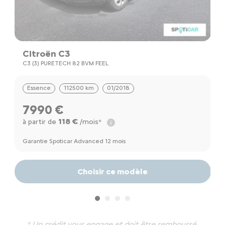
Citroën C3
C
C3 (3) PURETECH 82 BVM FEEL
C
Essence
112500 km
01/2018
7990 €
118 €
à partir de
/mois*
à
Garantie Spoticar Advanced 12 mois
Ga
Choisir ce modèle
* Un crédit vous engage et doit être remboursé.