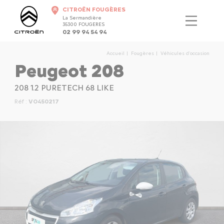
CITROËN FOUGÈRES
La Sermandière
35300 FOUGERES
02 99 94 54 94
Accueil
Fougères
Véhicules d'occasion
Peugeot 208
208 1.2 PURETECH 68 LIKE
Réf :
VO450217